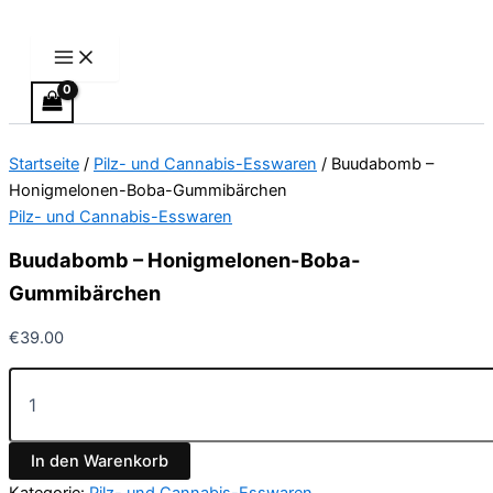
Main
Buudabomb
Zum
Preisspanne:
Dieses
Menu
–
Inhalt
€13.00
Produkt
Honigmelonen-
springen
bis
weist
Boba-
€40.00
mehrere
Gummibärchen
Varianten
Menge
auf.
Startseite
/
Pilz- und Cannabis-Esswaren
/ Buudabomb –
Die
Honigmelonen-Boba-Gummibärchen
Optionen
Pilz- und Cannabis-Esswaren
können
auf
Buudabomb – Honigmelonen-Boba-
der
Gummibärchen
Produktseite
gewählt
€
39.00
werden
In den Warenkorb