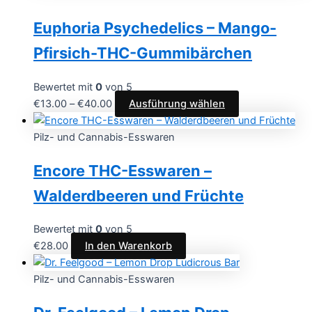
Euphoria Psychedelics – Mango-
Pfirsich-THC-Gummibärchen
Bewertet mit
0
von 5
€
13.00
–
€
40.00
Ausführung wählen
Pilz- und Cannabis-Esswaren
Encore THC-Esswaren –
Walderdbeeren und Früchte
Bewertet mit
0
von 5
€
28.00
In den Warenkorb
Pilz- und Cannabis-Esswaren