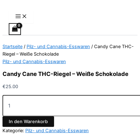
Main
Candy
Zum
Menu
Cane
Inhalt
THC-
springen
Riegel
–
Weiße
Schokolade
Startseite
/
Pilz- und Cannabis-Esswaren
/ Candy Cane THC-
Menge
Riegel – Weiße Schokolade
Pilz- und Cannabis-Esswaren
Candy Cane THC-Riegel – Weiße Schokolade
€
25.00
In den Warenkorb
Kategorie:
Pilz- und Cannabis-Esswaren