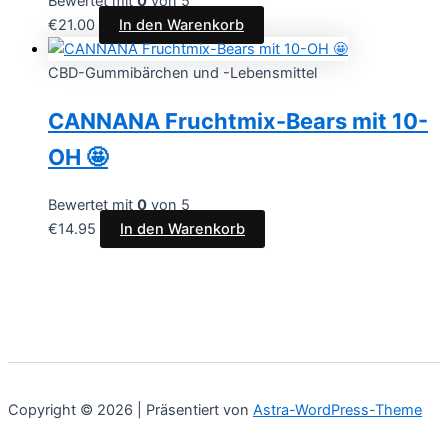
Bewertet mit
0
von 5
€
21.00
In den Warenkorb
CBD-Gummibärchen und -Lebensmittel
CANNANA Fruchtmix-Bears mit 10-
OH 🤩
Bewertet mit
0
von 5
€
14.95
In den Warenkorb
Copyright © 2026 | Präsentiert von
Astra-WordPress-Theme