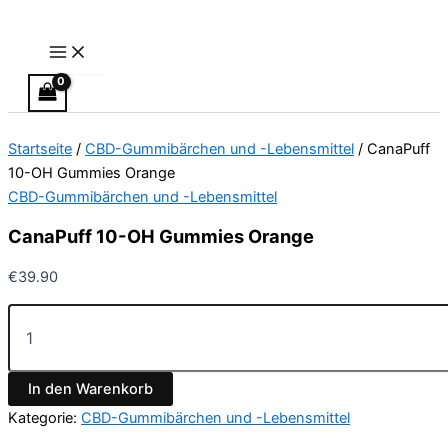
Main
CanaPuff
Zum
Menu
10-
Inhalt
OH
springen
Gummies
Orange
Menge
Startseite
/
CBD-Gummibärchen und -Lebensmittel
/ CanaPuff
10-OH Gummies Orange
CBD-Gummibärchen und -Lebensmittel
CanaPuff 10-OH Gummies Orange
€
39.90
In den Warenkorb
Kategorie:
CBD-Gummibärchen und -Lebensmittel