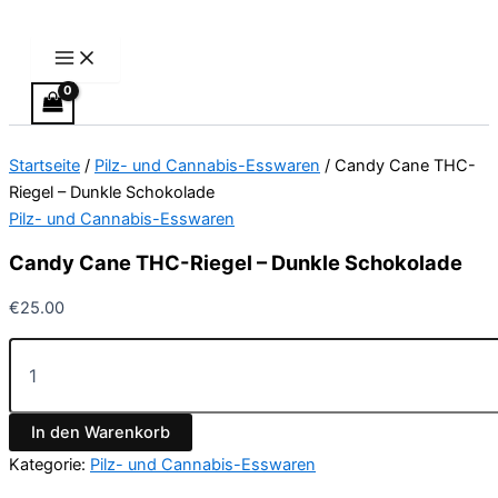
Main
Candy
Zum
Preisspanne:
Dieses
Menu
Cane
Inhalt
€24.50
Produkt
THC-
springen
bis
weist
Riegel
€64.50
mehrere
–
Varianten
Dunkle
Schokolade
auf.
Startseite
/
Pilz- und Cannabis-Esswaren
/ Candy Cane THC-
Menge
Die
Riegel – Dunkle Schokolade
Optionen
Pilz- und Cannabis-Esswaren
können
auf
Candy Cane THC-Riegel – Dunkle Schokolade
der
Produktseite
€
25.00
gewählt
werden
In den Warenkorb
Kategorie:
Pilz- und Cannabis-Esswaren