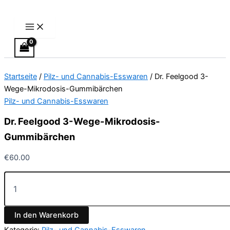
Main
Dr.
Zum
Preisspanne:
Dieses
Menu
Feelgood
Inhalt
€13.00
Produkt
3-
springen
bis
weist
Wege-
€40.00
mehrere
Mikrodosis-
Varianten
Gummibärchen
Menge
auf.
Startseite
/
Pilz- und Cannabis-Esswaren
/ Dr. Feelgood 3-
Die
Wege-Mikrodosis-Gummibärchen
Optionen
Pilz- und Cannabis-Esswaren
können
auf
Dr. Feelgood 3-Wege-Mikrodosis-
der
Gummibärchen
Produktseite
gewählt
€
60.00
werden
In den Warenkorb