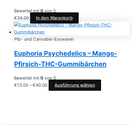
Bewertet mit
0
von 5
€
34.00
In den Warenkorb
Pilz- und Cannabis-Esswaren
Euphoria Psychedelics – Mango-
Pfirsich-THC-Gummibärchen
Bewertet mit
0
von 5
€
13.00
–
€
40.00
Ausführung wählen