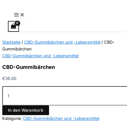
Main
CBD-
Zum
Menu
Gummibärchen
Inhalt
Menge
springen
Startseite
/
CBD-Gummibärchen und -Lebensmittel
/ CBD-
Gummibärchen
CBD-Gummibärchen und -Lebensmittel
CBD-Gummibärchen
€
36.00
In den Warenkorb
Kategorie:
CBD-Gummibärchen und -Lebensmittel