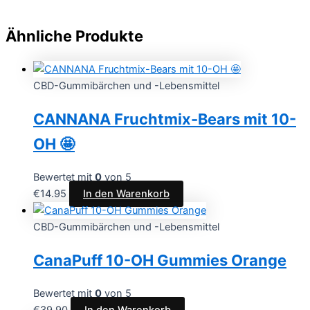
Ähnliche Produkte
CBD-Gummibärchen und -Lebensmittel
CANNANA Fruchtmix-Bears mit 10-
OH 🤩
Bewertet mit
0
von 5
€
14.95
In den Warenkorb
CBD-Gummibärchen und -Lebensmittel
CanaPuff 10-OH Gummies Orange
Bewertet mit
0
von 5