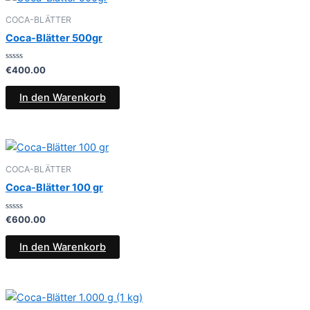
COCA-BLÄTTER
Coca-Blätter 500gr
Bewertet
€
400.00
mit
0
von
In den Warenkorb
5
COCA-BLÄTTER
Coca-Blätter 100 gr
Bewertet
€
600.00
mit
0
von
In den Warenkorb
5