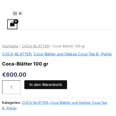
Main
Zum
Menu
Inhalt
springen
Coca-
Blätter
100
Startseite
/
COCA-BLÄTTER
/ Coca-Blätter 100 gr
gr
Menge
COCA-BLÄTTER
,
Coca-Blätter und Delisse Coca-Tee & -Pulver
Coca-Blätter 100 gr
€
600.00
In den Warenkorb
Kategorien:
COCA-BLÄTTER
,
Coca-Blätter und Delisse Coca-Tee
& -Pulver