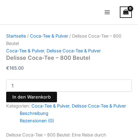
Delisse
Zum
Main
Coca-
Inhalt
Tee
Menu
springen
–
800
Beutel
Startseite
/
Coca-Tee & Pulver
/ Delisse Coca-Tee – 800
Menge
Beutel
Coca-Tee & Pulver
,
Delisse Coca-Tee & Pulver
Delisse Coca-Tee – 800 Beutel
€
165.00
In den Warenkorb
Kategorien:
Coca-Tee & Pulver
,
Delisse Coca-Tee & Pulver
Beschreibung
Rezensionen (0)
Delisse Coca-Tee – 800 Beutel: Eine Reise durch