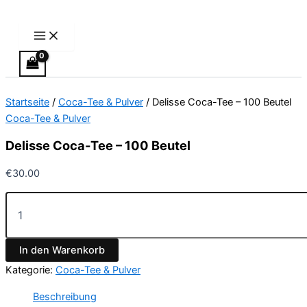
Main
Delisse
Zum
Menu
Coca-
Inhalt
Tee
springen
–
100
Beutel
Menge
Startseite
/
Coca-Tee & Pulver
/ Delisse Coca-Tee – 100 Beutel
Coca-Tee & Pulver
Delisse Coca-Tee – 100 Beutel
€
30.00
In den Warenkorb
Kategorie:
Coca-Tee & Pulver
Beschreibung