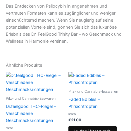
Das Entdecken von Psilocybin in angenehmen und
vertrauten Formaten kann es zugänglicher und weniger
einschüchternd machen. Wenn Sie neugierig auf seine
potenziellen Vorteile sind, gönnen Sie sich das luxuriöse
Erlebnis des Dr. FeelGood Trinity Bar – wo Geschmack und
Wellness in Harmonie vereinen.
Ähnliche Produkte
Preisspanne:
Dieses
€24.50
Produkt
bis
€64.50
weist
Pilz- und Cannabis-Esswaren
mehrere
Pilz- und Cannabis-Esswaren
Faded Edibles –
Varianten
Dr.feelgood THC-Riegel –
Pfirsichtropfen
auf.
Verschiedene
Die
Bewertet
€
21.00
Geschmacksrichtungen
mit
Optionen
0
von