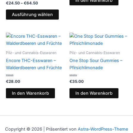
können
In den Warenkorb
Bewertet
5
€
24.50
–
€
64.50
mit
auf
0
von
der
Ausführung wählen
5
Produktseite
gewählt
werden
Pilz- und Cannabis-Esswaren
Pilz- und Cannabis-Esswaren
Encore THC-Esswaren –
One Stop Sour Gummies –
Walderdbeeren und Früchte
Pfirsichlimonade
Bewertet
Bewertet
€
28.00
€
35.00
mit
mit
0
0
von
von
In den Warenkorb
In den Warenkorb
5
5
Copyright © 2026 | Präsentiert von
Astra-WordPress-Theme