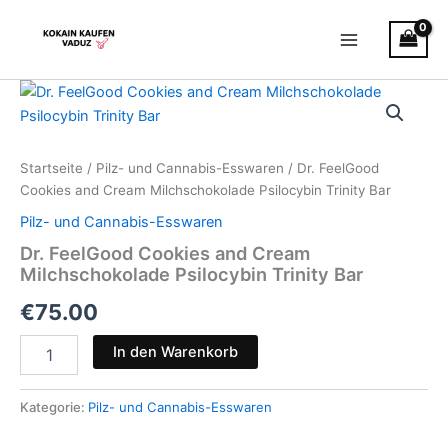
Zum
Main
Inhalt
Menu
springen
Dr.
FeelGood
Cookies
and
Cream
Startseite
/
Pilz- und Cannabis-Esswaren
/ Dr. FeelGood
Milchschokolade
Cookies and Cream Milchschokolade Psilocybin Trinity Bar
Psilocybin
Pilz- und Cannabis-Esswaren
Trinity
Bar
Dr. FeelGood Cookies and Cream
Menge
Milchschokolade Psilocybin Trinity Bar
€
75.00
In den Warenkorb
Kategorie:
Pilz- und Cannabis-Esswaren