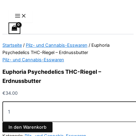
Main
Euphoria
Zum
Preisspanne:
Dieses
Menu
Psychedelics
Inhalt
€13.00
Produkt
THC-
springen
bis
weist
Riegel
€40.00
mehrere
–
Varianten
Erdnussbutter
Menge
auf.
Startseite
/
Pilz- und Cannabis-Esswaren
/ Euphoria
Die
Psychedelics THC-Riegel – Erdnussbutter
Optionen
Pilz- und Cannabis-Esswaren
können
auf
Euphoria Psychedelics THC-Riegel –
der
Erdnussbutter
Produktseite
gewählt
€
34.00
werden
In den Warenkorb