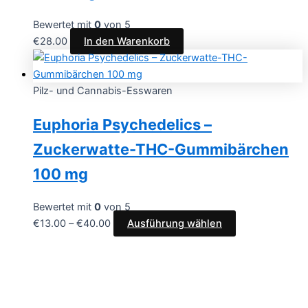
Bewertet mit
0
von 5
€
28.00
In den Warenkorb
Pilz- und Cannabis-Esswaren
Euphoria Psychedelics –
Zuckerwatte-THC-Gummibärchen
100 mg
Bewertet mit
0
von 5
€
13.00
–
€
40.00
Ausführung wählen