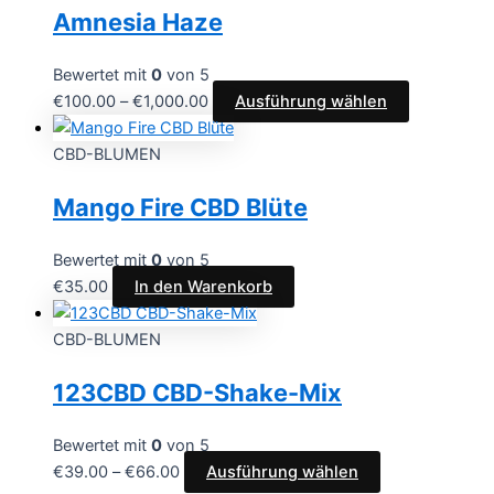
Amnesia Haze
Bewertet mit
0
von 5
€
100.00
–
€
1,000.00
Ausführung wählen
CBD-BLUMEN
Mango Fire CBD Blüte
Bewertet mit
0
von 5
€
35.00
In den Warenkorb
CBD-BLUMEN
123CBD CBD-Shake-Mix
Bewertet mit
0
von 5
€
39.00
–
€
66.00
Ausführung wählen