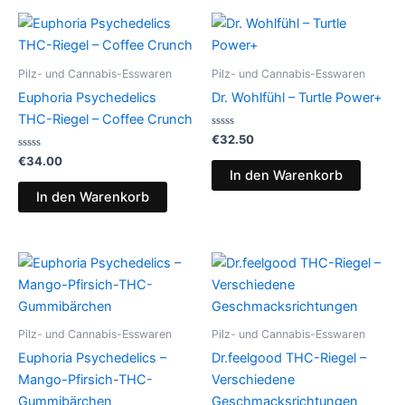
Pilz- und Cannabis-Esswaren
Pilz- und Cannabis-Esswaren
Euphoria Psychedelics
Dr. Wohlfühl – Turtle Power+
THC-Riegel – Coffee Crunch
Bewertet
€
32.50
mit
Bewertet
0
€
34.00
mit
von
In den Warenkorb
0
5
von
In den Warenkorb
5
Preisspanne:
Preisspanne:
Dieses
Dies
€13.00
€24.50
Produkt
Prod
bis
bis
€40.00
weist
€64.50
weist
mehrere
mehr
Pilz- und Cannabis-Esswaren
Pilz- und Cannabis-Esswaren
Varianten
Varia
Euphoria Psychedelics –
Dr.feelgood THC-Riegel –
auf.
auf.
Mango-Pfirsich-THC-
Verschiedene
Die
Die
Gummibärchen
Geschmacksrichtungen