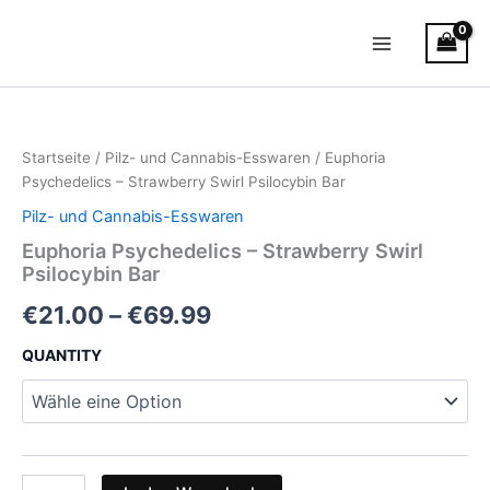
Zum
Main
Inhalt
Menu
springen
Euphoria
Preisspanne:
Psychedelics
–
€21.00
Startseite
/
Pilz- und Cannabis-Esswaren
/ Euphoria
Strawberry
bis
Psychedelics – Strawberry Swirl Psilocybin Bar
Swirl
Psilocybin
Pilz- und Cannabis-Esswaren
€69.99
Bar
Euphoria Psychedelics – Strawberry Swirl
Menge
Psilocybin Bar
€
21.00
–
€
69.99
QUANTITY