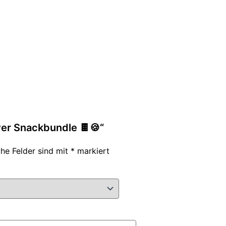
wer Snackbundle 🍫🍪“
che Felder sind mit
*
markiert