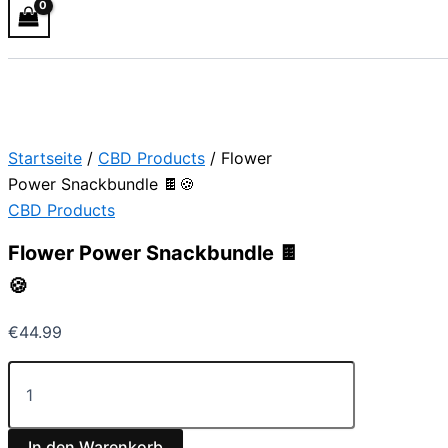
Startseite
/
CBD Products
/ Flower
Power Snackbundle 🍫🍪
CBD Products
Flower Power Snackbundle 🍫
🍪
€
44.99
In den Warenkorb