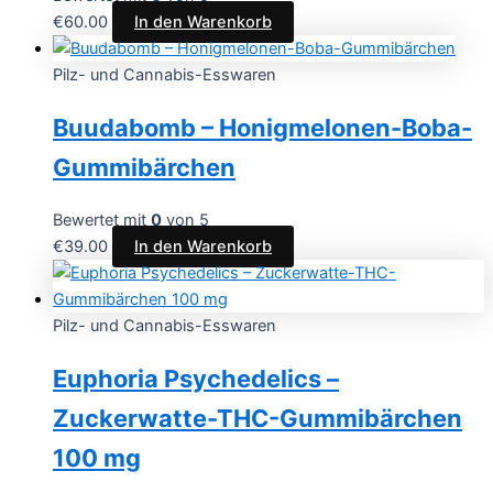
€
60.00
In den Warenkorb
Pilz- und Cannabis-Esswaren
Buudabomb – Honigmelonen-Boba-
Gummibärchen
Bewertet mit
0
von 5
€
39.00
In den Warenkorb
Pilz- und Cannabis-Esswaren
Euphoria Psychedelics –
Zuckerwatte-THC-Gummibärchen
100 mg