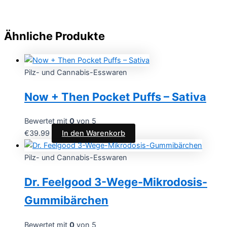
Ähnliche Produkte
Pilz- und Cannabis-Esswaren
Now + Then Pocket Puffs – Sativa
Bewertet mit
0
von 5
€
39.99
In den Warenkorb
Pilz- und Cannabis-Esswaren
Dr. Feelgood 3-Wege-Mikrodosis-
Gummibärchen
Bewertet mit
0
von 5