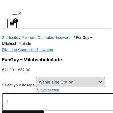
Main
FunGuy
Zum
Preisspanne:
Preisspanne:
Dieses
Menu
–
Inhalt
€21.00
€13.00
Produkt
Milchschokolade
springen
bis
bis
weist
Menge
€52.00
€40.00
mehrere
Varianten
auf.
Startseite
/
Pilz- und Cannabis-Esswaren
/ FunGuy –
Die
Milchschokolade
Optionen
Pilz- und Cannabis-Esswaren
können
auf
FunGuy – Milchschokolade
der
Produktseite
€
21.00
–
€
52.00
gewählt
werden
Select your dosage:
Zurücksetzen