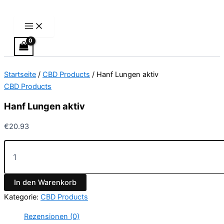
Main
Hanf
Zum
Menu
Lungen
Inhalt
aktiv
springen
Menge
Startseite
/
CBD Products
/ Hanf Lungen aktiv
CBD Products
Hanf Lungen aktiv
€
20.93
In den Warenkorb
Kategorie:
CBD Products
Rezensionen (0)