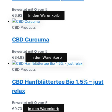
Bewertet mit
0
von 5
€
6.93
In den Warenkorb
CBD Products
CBD Curcuma
Bewertet mit
0
von 5
€
34.93
In den Warenkorb
CBD Products
CBD Hanfblättertee Bio 1.5% – just
relax
Bewertet mit
0
von 5
€
9.73
In den Warenkorb