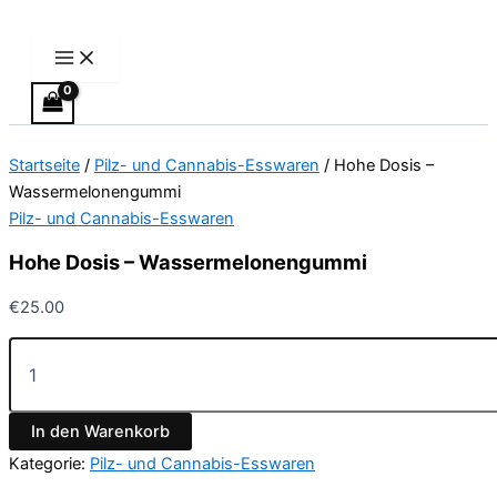
Main
Hohe
Zum
Menu
Dosis
Inhalt
–
springen
Wassermelonengummi
Menge
Startseite
/
Pilz- und Cannabis-Esswaren
/ Hohe Dosis –
Wassermelonengummi
Pilz- und Cannabis-Esswaren
Hohe Dosis – Wassermelonengummi
€
25.00
In den Warenkorb
Kategorie:
Pilz- und Cannabis-Esswaren