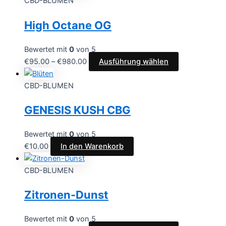
CBD-BLUMEN
High Octane OG
Bewertet mit
0
von 5
€
95.00
–
€
980.00
Ausführung wählen
CBD-BLUMEN
GENESIS KUSH CBG
Bewertet mit
0
von 5
€
10.00
In den Warenkorb
CBD-BLUMEN
Zitronen-Dunst
Bewertet mit
0
von 5