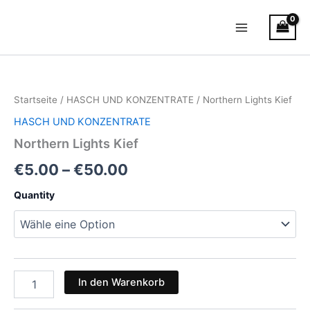
Zum
Main
Inhalt
Menu
springen
Northern
Preisspanne:
Lights
Kief
€5.00
Startseite
/
HASCH UND KONZENTRATE
/ Northern Lights Kief
Menge
bis
HASCH UND KONZENTRATE
€50.00
Northern Lights Kief
€
5.00
–
€
50.00
Quantity
In den Warenkorb