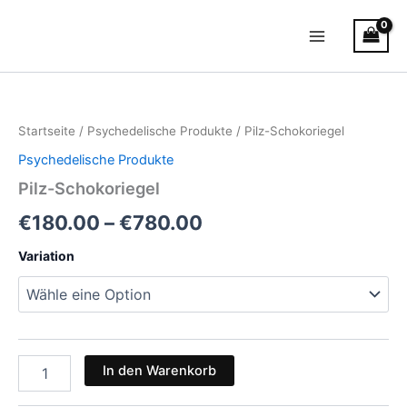
Zum
Main
Inhalt
Menu
springen
Pilz-
Preisspanne:
Schokoriegel
Menge
€180.00
Startseite
/
Psychedelische Produkte
/ Pilz-Schokoriegel
bis
Psychedelische Produkte
€780.00
Pilz-Schokoriegel
€
180.00
–
€
780.00
Variation
In den Warenkorb