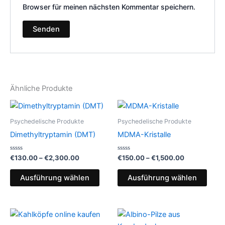
Browser für meinen nächsten Kommentar speichern.
Ähnliche Produkte
Preisspanne:
Preisspanne
Dieses
Dies
€130.00
€150.00
Produkt
Prod
bis
bis
Psychedelische Produkte
Psychedelische Produkte
€2,300.00
weist
€1,500.00
weist
Dimethyltryptamin (DMT)
MDMA-Kristalle
mehrere
mehr
Varianten
Varia
Bewertet
Bewertet
€
130.00
–
€
2,300.00
€
150.00
–
€
1,500.00
mit
mit
auf.
auf.
0
0
von
von
Die
Die
Ausführung wählen
Ausführung wählen
5
5
Optionen
Opti
können
könn
Preisspanne:
Preisspanne
auf
auf
Dieses
Dies
€230.00
€230.00