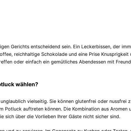
igen Gerichts entscheidend sein. Ein Leckerbissen, der imme
Toffee, reichhaltige Schokolade und eine Prise Knusprigkeit
treffen oder einfach ein gemütliches Abendessen mit Freund
otluck wählen?
 unglaublich vielseitig. Sie können glutenfrei oder nussfre
m Potluck auftreten können. Die Kombination aus Aromen un
 sich über die Vorlieben Ihrer Gäste nicht sicher sind.
ren und zu servieren. Im Gegensatz zu Kuchen oder Torten,