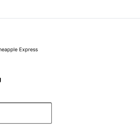
ineapple Express
g