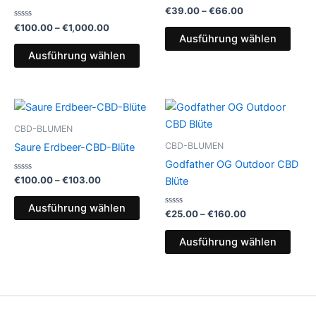
Varianten
Varia
Bewertet
€
39.00
–
€
66.00
mit
auf.
auf.
Bewertet
0
€
100.00
–
€
1,000.00
mit
von
Die
Die
Ausführung wählen
0
5
von
Optionen
Opti
Ausführung wählen
5
können
könn
auf
auf
Preisspanne:
Preisspanne:
der
der
Dieses
Dies
€100.00
€25.00
Produktseite
Produ
Produkt
Prod
bis
bis
CBD-BLUMEN
gewählt
gewä
€103.00
weist
€160.00
weist
CBD-BLUMEN
Saure Erdbeer-CBD-Blüte
werden
werd
mehrere
mehr
Godfather OG Outdoor CBD
Varianten
Varia
Bewertet
€
100.00
–
€
103.00
Blüte
mit
auf.
auf.
0
von
Die
Die
Ausführung wählen
5
Bewertet
€
25.00
–
€
160.00
mit
Optionen
Opti
0
von
können
könn
Ausführung wählen
5
auf
auf
der
der
Produktseite
Produ
gewählt
gewä