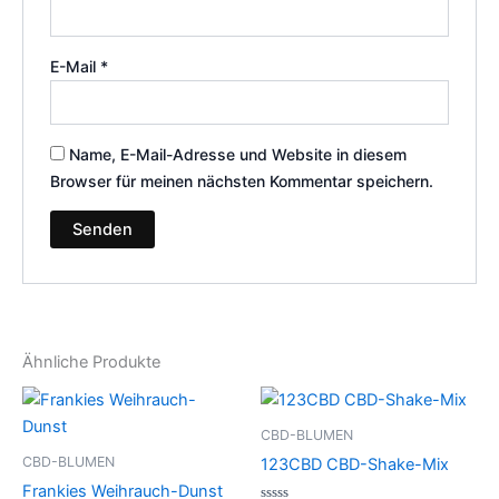
E-Mail
*
Name, E-Mail-Adresse und Website in diesem
Browser für meinen nächsten Kommentar speichern.
Ähnliche Produkte
Preisspanne:
Preisspanne:
Dieses
Dies
€100.00
€39.00
Produkt
Prod
bis
bis
CBD-BLUMEN
€1,000.00
weist
€66.00
weist
CBD-BLUMEN
123CBD CBD-Shake-Mix
mehrere
mehr
Frankies Weihrauch-Dunst