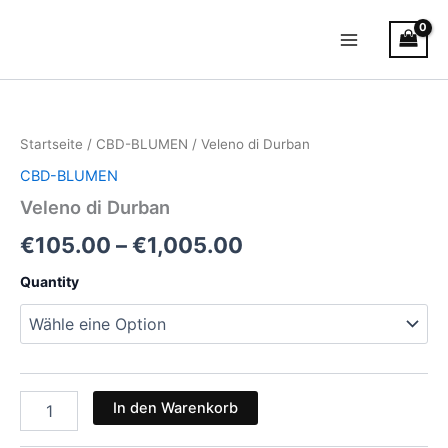
Zum
Main
Inhalt
Menu
springen
Veleno
Preisspanne:
di
Durban
€105.00
Startseite
/
CBD-BLUMEN
/ Veleno di Durban
Menge
bis
CBD-BLUMEN
€1,005.00
Veleno di Durban
€
105.00
–
€
1,005.00
Quantity
In den Warenkorb