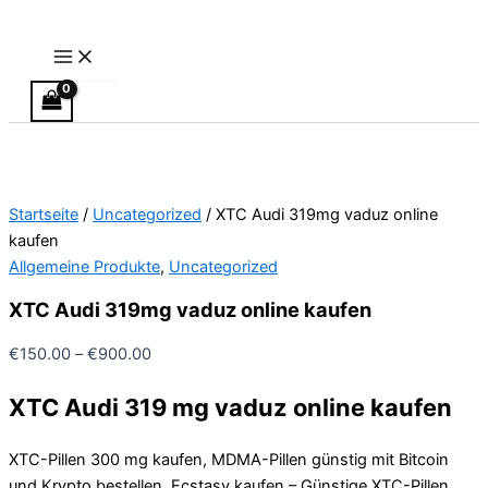
Main
XTC
Zum
Preisspanne:
Preisspanne:
Dieses
Menu
Audi
Inhalt
€150.00
€150.00
Produkt
319mg
springen
bis
bis
weist
vaduz
€900.00
€450.00
mehrere
online
Varianten
kaufen
Menge
auf.
Die
Optionen
Startseite
/
Uncategorized
/ XTC Audi 319mg vaduz online
können
kaufen
auf
Allgemeine Produkte
,
Uncategorized
der
Produktseite
XTC Audi 319mg vaduz online kaufen
gewählt
werden
€
150.00
–
€
900.00
XTC Audi 319 mg vaduz online kaufen
XTC-Pillen 300 mg kaufen, MDMA-Pillen günstig mit Bitcoin
und Krypto bestellen. Ecstasy kaufen – Günstige XTC-Pillen