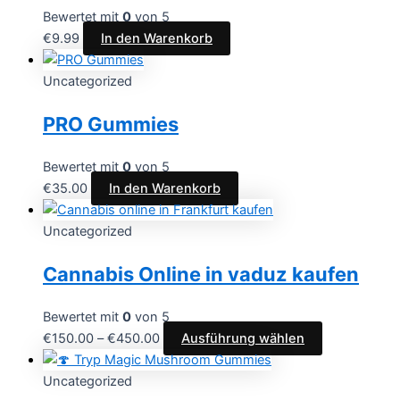
Bewertet mit
0
von 5
€
9.99
In den Warenkorb
Uncategorized
PRO Gummies
Bewertet mit
0
von 5
€
35.00
In den Warenkorb
Uncategorized
Cannabis Online in vaduz kaufen
Bewertet mit
0
von 5
€
150.00
–
€
450.00
Ausführung wählen
Uncategorized