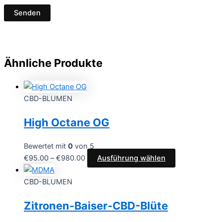
Ähnliche Produkte
CBD-BLUMEN
High Octane OG
Bewertet mit
0
von 5
€
95.00
–
€
980.00
Ausführung wählen
CBD-BLUMEN
Zitronen-Baiser-CBD-Blüte