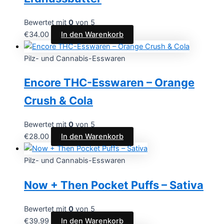
Bewertet mit
0
von 5
€
34.00
In den Warenkorb
Pilz- und Cannabis-Esswaren
Encore THC-Esswaren – Orange
Crush & Cola
Bewertet mit
0
von 5
€
28.00
In den Warenkorb
Pilz- und Cannabis-Esswaren
Now + Then Pocket Puffs – Sativa
Bewertet mit
0
von 5
€
39.99
In den Warenkorb