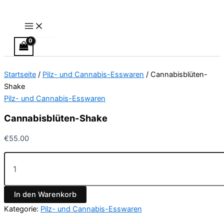
Main
Cannabisblüten-
Zum
Menu
Shake
Inhalt
Menge
springen
Startseite
/
Pilz- und Cannabis-Esswaren
/ Cannabisblüten-
Shake
Pilz- und Cannabis-Esswaren
Cannabisblüten-Shake
€
55.00
In den Warenkorb
Kategorie:
Pilz- und Cannabis-Esswaren