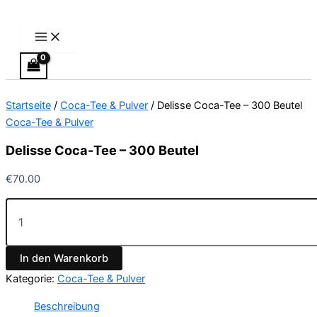
Main
Delisse
Zum
Menu
Coca-
Inhalt
Tee
springen
–
300
Beutel
Menge
Startseite
/
Coca-Tee & Pulver
/ Delisse Coca-Tee – 300 Beutel
Coca-Tee & Pulver
Delisse Coca-Tee – 300 Beutel
€
70.00
In den Warenkorb
Kategorie:
Coca-Tee & Pulver
Beschreibung