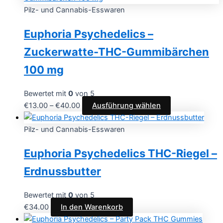
Pilz- und Cannabis-Esswaren
Euphoria Psychedelics –
Zuckerwatte-THC-Gummibärchen
100 mg
Bewertet mit
0
von 5
€
13.00
–
€
40.00
Ausführung wählen
Pilz- und Cannabis-Esswaren
Euphoria Psychedelics THC-Riegel –
Erdnussbutter
Bewertet mit
0
von 5
€
34.00
In den Warenkorb