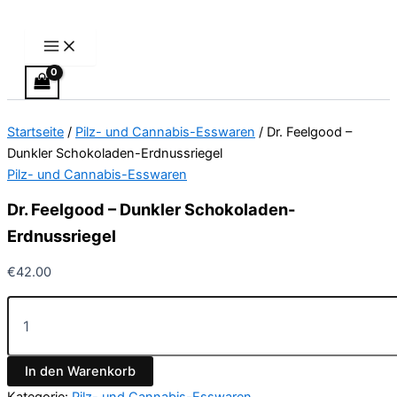
Main
Dr.
Zum
Preisspanne:
Dieses
Menu
Feelgood
Inhalt
€13.00
Produkt
-
springen
bis
weist
Dunkler
€40.00
mehrere
Schokoladen-
Varianten
Erdnussriegel
Menge
auf.
Startseite
/
Pilz- und Cannabis-Esswaren
/ Dr. Feelgood –
Die
Dunkler Schokoladen-Erdnussriegel
Optionen
Pilz- und Cannabis-Esswaren
können
auf
Dr. Feelgood – Dunkler Schokoladen-
der
Erdnussriegel
Produktseite
gewählt
€
42.00
werden
In den Warenkorb