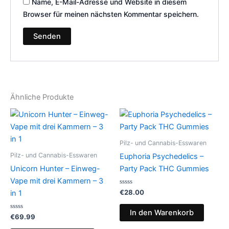
Name, E-Mail-Adresse und Website in diesem
Browser für meinen nächsten Kommentar speichern.
Ähnliche Produkte
Pilz- und Cannabis-Esswaren
Pilz- und Cannabis-Esswaren
Euphoria Psychedelics –
Unicorn Hunter – Einweg-
Party Pack THC Gummies
Vape mit drei Kammern – 3
Bewertet
€
28.00
in 1
mit
0
von
In den Warenkorb
Bewertet
5
€
69.99
mit
0