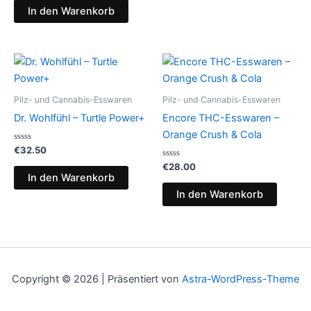
von
In den Warenkorb
5
Pilz- und Cannabis-Esswaren
Pilz- und Cannabis-Esswaren
Dr. Wohlfühl – Turtle Power+
Encore THC-Esswaren –
Orange Crush & Cola
Bewertet
€
32.50
mit
0
Bewertet
€
28.00
von
mit
In den Warenkorb
5
0
von
In den Warenkorb
5
Copyright © 2026 | Präsentiert von
Astra-WordPress-Theme