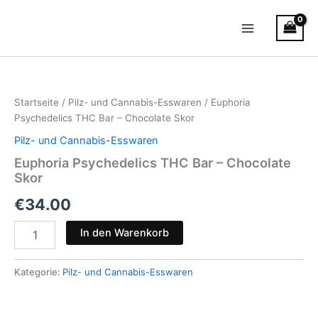
Zum
Main
Inhalt
Menu
springen
Euphoria
Psychedelics
THC
Startseite
/
Pilz- und Cannabis-Esswaren
/ Euphoria
Bar
Psychedelics THC Bar – Chocolate Skor
–
Chocolate
Pilz- und Cannabis-Esswaren
Skor
Euphoria Psychedelics THC Bar – Chocolate
Menge
Skor
€
34.00
In den Warenkorb
Kategorie:
Pilz- und Cannabis-Esswaren