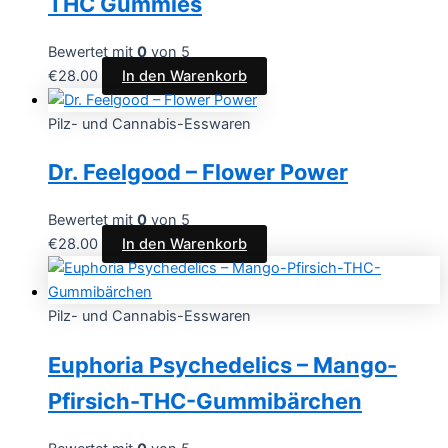
THC Gummies
Bewertet mit
0
von 5
€
28.00
In den Warenkorb
Pilz- und Cannabis-Esswaren
Dr. Feelgood – Flower Power
Bewertet mit
0
von 5
€
28.00
In den Warenkorb
Pilz- und Cannabis-Esswaren
Euphoria Psychedelics – Mango-
Pfirsich-THC-Gummibärchen