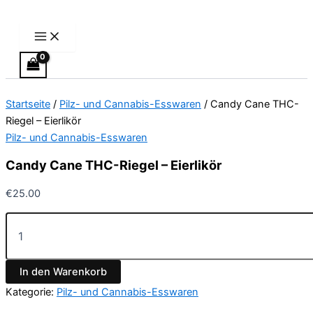
Main
Candy
Zum
Preisspanne:
Dieses
Menu
Cane
Inhalt
€13.00
Produkt
THC-
springen
bis
weist
Riegel
€40.00
mehrere
–
Varianten
Eierlikör
Menge
auf.
Startseite
/
Pilz- und Cannabis-Esswaren
/ Candy Cane THC-
Die
Riegel – Eierlikör
Optionen
Pilz- und Cannabis-Esswaren
können
auf
Candy Cane THC-Riegel – Eierlikör
der
Produktseite
€
25.00
gewählt
werden
In den Warenkorb
Kategorie:
Pilz- und Cannabis-Esswaren