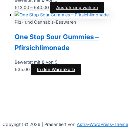
Bewertet mit
0
von 5
€
13.00
–
€
40.00
Ausführung wählen
Pilz- und Cannabis-Esswaren
One Stop Sour Gummies –
Pfirsichlimonade
Bewertet mit
0
von 5
€
35.00
In den Warenkorb
Copyright © 2026 | Präsentiert von
Astra-WordPress-Theme