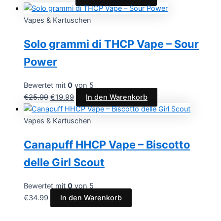
Vapes & Kartuschen
Solo grammi di THCP Vape – Sour
Power
Bewertet mit
0
von 5
€
25.99
€
19.99
In den Warenkorb
Vapes & Kartuschen
Canapuff HHCP Vape – Biscotto
delle Girl Scout
Bewertet mit
0
von 5
€
34.99
In den Warenkorb