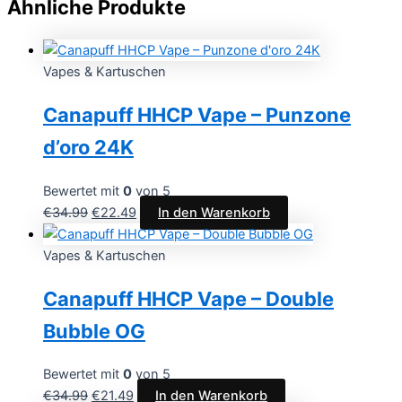
Ähnliche Produkte
Vapes & Kartuschen
Canapuff HHCP Vape – Punzone
d’oro 24K
Bewertet mit
0
von 5
€
34.99
€
22.49
In den Warenkorb
Vapes & Kartuschen
Canapuff HHCP Vape – Double
Bubble OG
Bewertet mit
0
von 5
€
34.99
€
21.49
In den Warenkorb