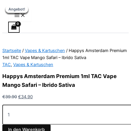
Main
Happys
Zum
Ursprünglicher
Ursprünglicher
Ursprünglicher
Ursprünglicher
Aktueller
Aktueller
Aktueller
Aktueller
Menu
Amsterdam
Angebot!
Angebot!
Angebot!
Angebot!
Angebot!
Angebot!
Angebot!
Inhalt
Preis
Preis
Preis
Preis
Preis
Preis
Preis
Preis
Premium
springen
war:
war:
war:
war:
ist:
ist:
ist:
ist:
1ml
€39.90
€34.99
€34.99
€25.99
€34.90.
€21.49.
€19.99.
€22.49.
TAC
Vape
Mango
Safari
-
Startseite
/
Vapes & Kartuschen
/ Happys Amsterdam Premium
Ibrido
1ml TAC Vape Mango Safari – Ibrido Sativa
Sativa
TAC
,
Vapes & Kartuschen
Menge
Happys Amsterdam Premium 1ml TAC Vape
Mango Safari – Ibrido Sativa
€
39.90
€
34.90
In den Warenkorb