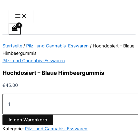
Main
Hochdosiert
Zum
Menu
–
Inhalt
Blaue
springen
Himbeergummis
Menge
Startseite
/
Pilz- und Cannabis-Esswaren
/ Hochdosiert – Blaue
Himbeergummis
Pilz- und Cannabis-Esswaren
Hochdosiert – Blaue Himbeergummis
€
45.00
In den Warenkorb
Kategorie:
Pilz- und Cannabis-Esswaren