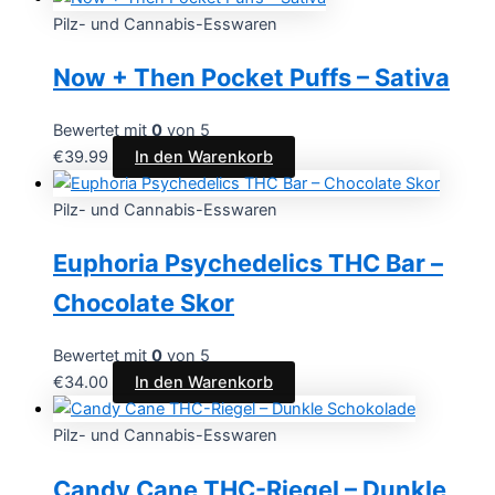
Pilz- und Cannabis-Esswaren
Now + Then Pocket Puffs – Sativa
Bewertet mit
0
von 5
€
39.99
In den Warenkorb
Pilz- und Cannabis-Esswaren
Euphoria Psychedelics THC Bar –
Chocolate Skor
Bewertet mit
0
von 5
€
34.00
In den Warenkorb
Pilz- und Cannabis-Esswaren
Candy Cane THC-Riegel – Dunkle