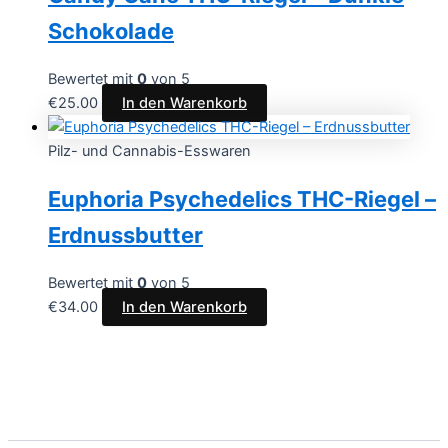
Schokolade
Bewertet mit
0
von 5
€
25.00
In den Warenkorb
Pilz- und Cannabis-Esswaren
Euphoria Psychedelics THC-Riegel –
Erdnussbutter
Bewertet mit
0
von 5
€
34.00
In den Warenkorb