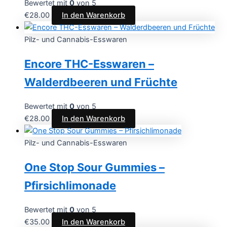
Bewertet mit
0
von 5
€
28.00
In den Warenkorb
Pilz- und Cannabis-Esswaren
Encore THC-Esswaren –
Walderdbeeren und Früchte
Bewertet mit
0
von 5
€
28.00
In den Warenkorb
Pilz- und Cannabis-Esswaren
One Stop Sour Gummies –
Pfirsichlimonade
Bewertet mit
0
von 5
€
35.00
In den Warenkorb