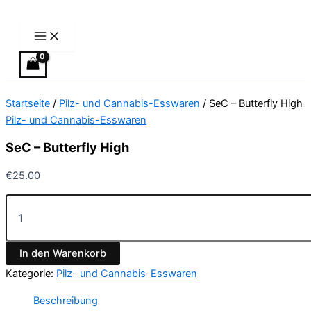
Main
SeC
Zum
Menu
–
Inhalt
Butterfly
springen
High
Menge
Startseite
/
Pilz- und Cannabis-Esswaren
/ SeC – Butterfly High
Pilz- und Cannabis-Esswaren
SeC – Butterfly High
€
25.00
In den Warenkorb
Kategorie:
Pilz- und Cannabis-Esswaren
Beschreibung