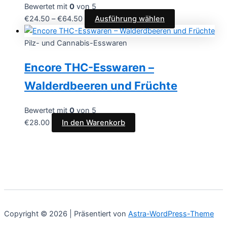
Bewertet mit
0
von 5
€
24.50
–
€
64.50
Ausführung wählen
Pilz- und Cannabis-Esswaren
Encore THC-Esswaren –
Walderdbeeren und Früchte
Bewertet mit
0
von 5
€
28.00
In den Warenkorb
Copyright © 2026 | Präsentiert von
Astra-WordPress-Theme