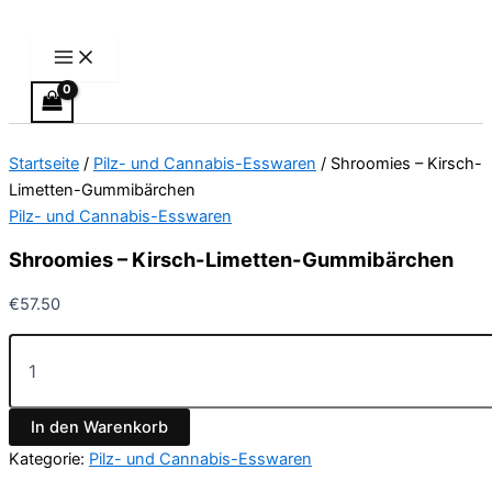
Main
Shroomies
Zum
Preisspanne:
Dieses
Menu
–
Inhalt
€24.50
Produkt
Kirsch-
springen
bis
weist
Limetten-
€64.50
mehrere
Gummibärchen
Varianten
Menge
auf.
Startseite
/
Pilz- und Cannabis-Esswaren
/ Shroomies – Kirsch-
Die
Limetten-Gummibärchen
Optionen
Pilz- und Cannabis-Esswaren
können
auf
Shroomies – Kirsch-Limetten-Gummibärchen
der
Produktseite
€
57.50
gewählt
werden
In den Warenkorb
Kategorie:
Pilz- und Cannabis-Esswaren