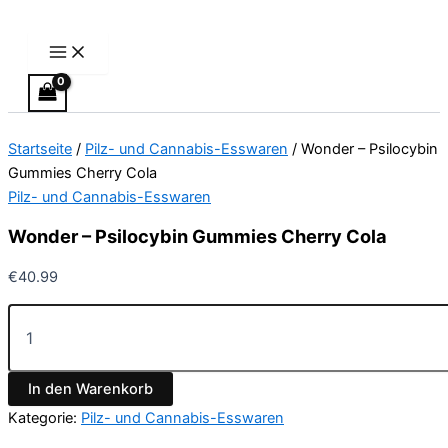
Main
Wonder
Zum
Menu
–
Inhalt
Psilocybin
springen
Gummies
Cherry
Cola
Menge
Startseite
/
Pilz- und Cannabis-Esswaren
/ Wonder – Psilocybin
Gummies Cherry Cola
Pilz- und Cannabis-Esswaren
Wonder – Psilocybin Gummies Cherry Cola
€
40.99
In den Warenkorb
Kategorie:
Pilz- und Cannabis-Esswaren