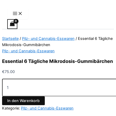
Main
Essential
Zum
Preisspanne:
Dieses
Menu
6
Inhalt
€13.00
Produkt
Tägliche
springen
bis
weist
Mikrodosis-
€40.00
mehrere
Gummibärchen
Varianten
Menge
auf.
Startseite
/
Pilz- und Cannabis-Esswaren
/ Essential 6 Tägliche
Die
Mikrodosis-Gummibärchen
Optionen
Pilz- und Cannabis-Esswaren
können
auf
Essential 6 Tägliche Mikrodosis-Gummibärchen
der
Produktseite
€
75.00
gewählt
werden
In den Warenkorb
Kategorie:
Pilz- und Cannabis-Esswaren