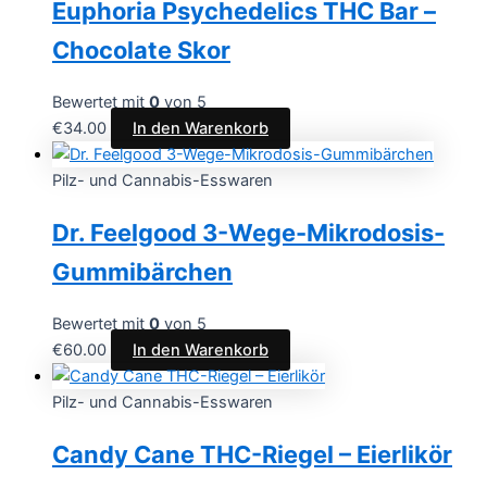
Euphoria Psychedelics THC Bar –
Chocolate Skor
Bewertet mit
0
von 5
€
34.00
In den Warenkorb
Pilz- und Cannabis-Esswaren
Dr. Feelgood 3-Wege-Mikrodosis-
Gummibärchen
Bewertet mit
0
von 5
€
60.00
In den Warenkorb
Pilz- und Cannabis-Esswaren
Candy Cane THC-Riegel – Eierlikör