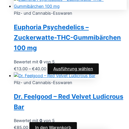
Pilz- und Cannabis-Esswaren
Euphoria Psychedelics –
Zuckerwatte-THC-Gummibärchen
100 mg
Bewertet mit
0
von 5
€
13.00
–
€
40.00
Ausführung wählen
Pilz- und Cannabis-Esswaren
Dr. Feelgood – Red Velvet Ludicrous
Bar
Bewertet mit
0
von 5
€
85.00
In den Warenkorb