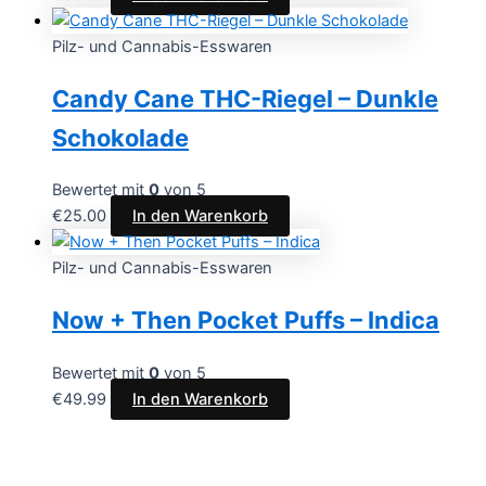
Pilz- und Cannabis-Esswaren
Candy Cane THC-Riegel – Dunkle
Schokolade
Bewertet mit
0
von 5
€
25.00
In den Warenkorb
Pilz- und Cannabis-Esswaren
Now + Then Pocket Puffs – Indica
Bewertet mit
0
von 5
€
49.99
In den Warenkorb