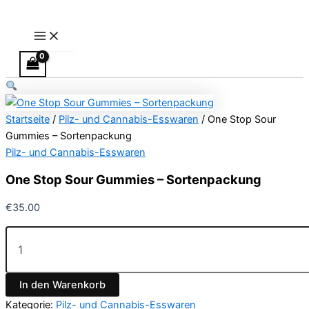
Main
One
Zum
Preisspanne:
Dieses
Menu
Stop
Inhalt
€13.00
Produkt
Sour
springen
bis
weist
Gummies
€40.00
mehrere
–
Varianten
Sortenpackung
Menge
auf.
Die
Startseite
/
Pilz- und Cannabis-Esswaren
/ One Stop Sour
Optionen
Gummies – Sortenpackung
können
Pilz- und Cannabis-Esswaren
auf
der
One Stop Sour Gummies – Sortenpackung
Produktseite
gewählt
€
35.00
werden
In den Warenkorb
Kategorie:
Pilz- und Cannabis-Esswaren